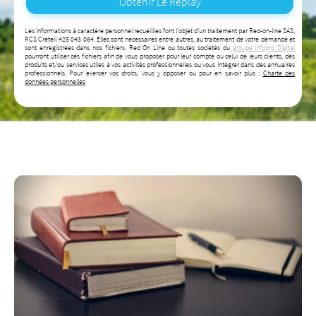
Les informations à caractère personnel recueillies font l’objet d’un traitement par Red-on-line SAS,
RCS Créteil 425 043 064. Elles sont nécessaires entre autres, au traitement de votre demande et
sont enregistrées dans nos fichiers. Red On Line ou toutes sociétés du
groupe Infopro Digital
pourront utiliser ces fichiers afin de vous proposer pour leur compte ou celui de leurs clients, des
produits et/ou services utiles à vos activités professionnelles ou vous intégrer dans des annuaires
professionnels. Pour exercer vos droits, vous y opposer ou pour en savoir plus :
Charte des
données personnelles