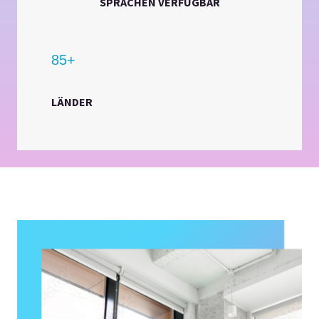
SPRACHEN VERFÜGBAR
85+
LÄNDER